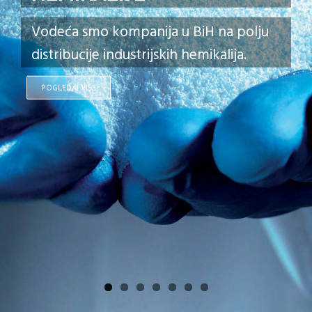
VODA
Hemikalije za tretman pitkih, otpadnih i
procesnih voda.
POGLEDAJ VIŠE