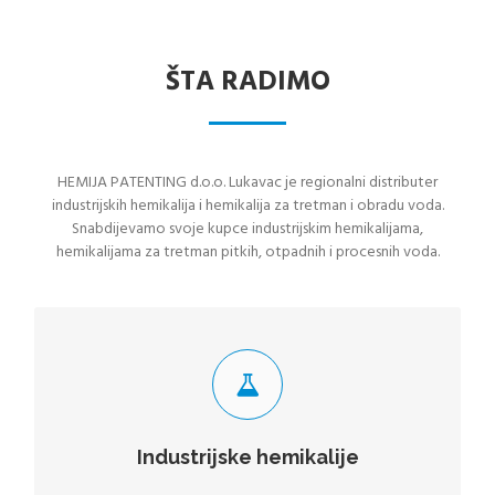
ŠTA RADIMO
HEMIJA PATENTING d.o.o. Lukavac je regionalni distributer
industrijskih hemikalija i hemikalija za tretman i obradu voda.
Snabdijevamo svoje kupce industrijskim hemikalijama,
hemikalijama za tretman pitkih, otpadnih i procesnih voda.
INDUSTRIJSKE HEMIKALIJE
Hemikalije su supstance ili materijali određenog hemijskog
sastava i sa tačno preciziranim svojstvima.
Industrijske hemikalije
VIŠE