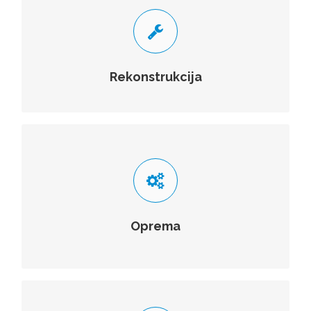
REKONSTRUKCIJE NA POGONIMA
Rekonstrukcije ionoizmjenjivačkih kolona, kao i
postrojenja za uklanjanje organskih materija iz vode.
Rekonstrukcija
VIŠE
DOZIRANJE, HLORINATORI
Dozirna oprema, automatski i gravitacioni
hlorinatori, generacija hlordioksida, stanice za doziranje i
polimere.
Oprema
VIŠE
ATEST HLORNE BOCE