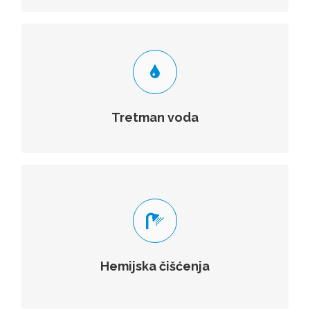
HEMIKALIJE ZA TRETMAN VODA
U ovu vrstu hemikalija spadaju hemikalije koje se koriste
za tretman pitkih, otpadnih i procesnih voda.
Tretman voda
VIŠE
HEM. ČIŠĆENJE POSTROJENJA
Poslovi hemijskog čišćenja u procesnoj industriju sa
stručno osposobljenim kadrom sa višegodišnjim
iskustvom.
Hemijska čišćenja
VIŠE