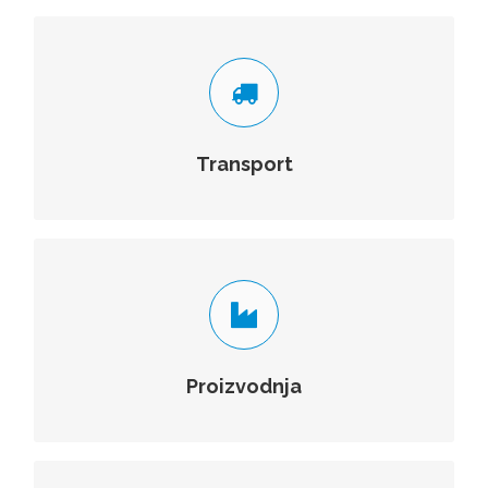
PREVOZ OPASNIH MATERIJA
19 registrovanih i atestiranih vozila od kojih svako
posjeduje certifikat ADR – klase opasnosti 8, 6, 5 i 2.
Transport
VIŠE
STANICE I DOZIRANJE
Posjedujemo vlastitu proizvodnju stanica za pripremu
polimera, dozirnih stanica i sistema za doziranje.
Proizvodnja
VIŠE