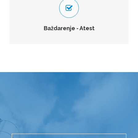
Pregled i ispitivanje pokretnih posuda za punjenje hlorom
– Baždarenje i atestiranje hlornih boca.
Baždarenje - Atest
VIŠE