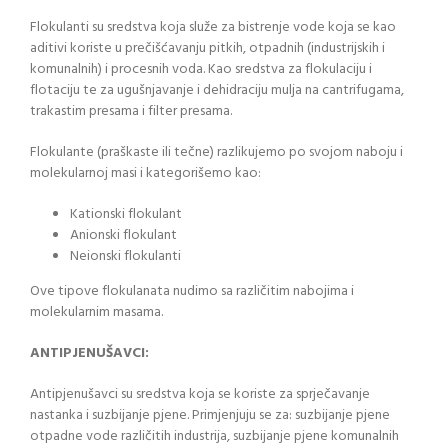
Flokulanti su sredstva koja služe za bistrenje vode koja se kao
aditivi koriste u prečišćavanju pitkih, otpadnih (industrijskih i
komunalnih) i procesnih voda. Kao sredstva za flokulaciju i
flotaciju te za ugušnjavanje i dehidraciju mulja na cantrifugama,
trakastim presama i filter presama.
Flokulante (praškaste ili tečne) razlikujemo po svojom naboju i
molekularnoj masi i kategorišemo kao:
Kationski flokulant
Anionski flokulant
Neionski flokulanti
Ove tipove flokulanata nudimo sa različitim nabojima i
molekularnim masama.
ANTIPJENUŠAVCI:
Antipjenušavci su sredstva koja se koriste za sprječavanje
nastanka i suzbijanje pjene. Primjenjuju se za: suzbijanje pjene
otpadne vode različitih industrija, suzbijanje pjene komunalnih