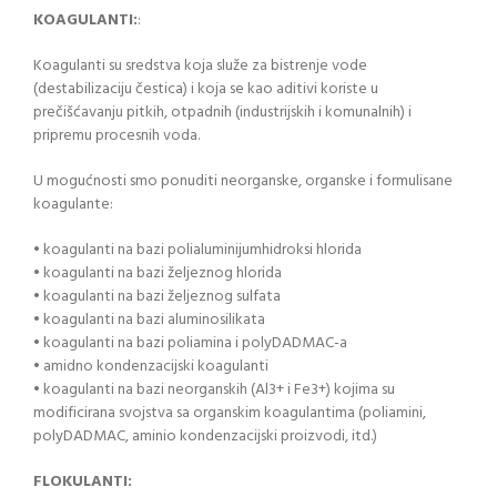
KOAGULANTI:
:
Koagulanti su sredstva koja služe za bistrenje vode
(destabilizaciju čestica) i koja se kao aditivi koriste u
prečišćavanju pitkih, otpadnih (industrijskih i komunalnih) i
pripremu procesnih voda.
U mogućnosti smo ponuditi neorganske, organske i formulisane
koagulante:
• koagulanti na bazi polialuminijumhidroksi hlorida
• koagulanti na bazi željeznog hlorida
• koagulanti na bazi željeznog sulfata
• koagulanti na bazi aluminosilikata
• koagulanti na bazi poliamina i polyDADMAC-a
• amidno kondenzacijski koagulanti
• koagulanti na bazi neorganskih (Al3+ i Fe3+) kojima su
modificirana svojstva sa organskim koagulantima (poliamini,
polyDADMAC, aminio kondenzacijski proizvodi, itd.)
FLOKULANTI: