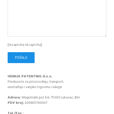
[recaptcha id:captcha]
HEMIJA PATENTING d.o.o.
Preduzeće za proizvodnju, transport,
unutrašnju i vanjsku trgovinu i usluge
Adresa:
Magistralni put b.b. 75300 Lukavac, BiH
PDV broj:
209605740007
Tel./Fax :